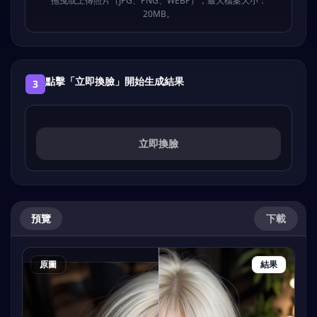
拖曳或上傳照片（JPG、PNG、WEBP），最大檔案大小：
20MB。
點擊「立即換臉」開始生成結果
3
立即換臉
預覽
下載
原圖
結果