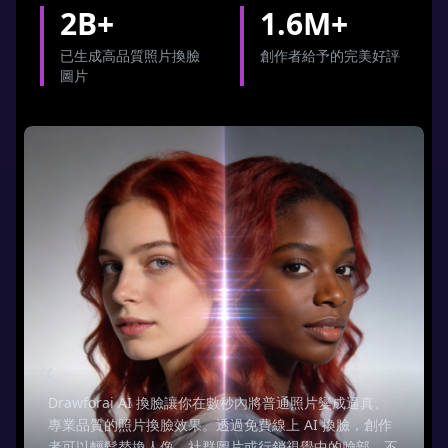
2B+
1.6M+
Generate Profile Face Swaps
Start Creative Photo Face Swap
已生成高品質照片換臉
創作者給予的完美好評
圖片
Drawforai AI 換臉讓你在數秒內將普通照片變成逼真、
專業品質的照片換臉效果。透過免費線上 AI 換臉，創作
者可以輕鬆替換人像、社群圖片或行銷視覺中的臉部，不