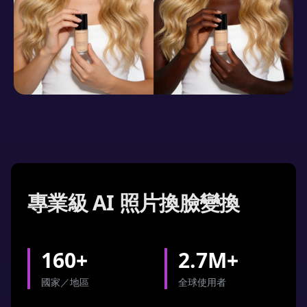
AI 換臉用於社交媒體照片和表
AI Face Swap for Profile
AI Face Swap for Creative
情包
Photos and Avatars
and Fun Photo Edits
使用 AI 換臉創建引人注目的視覺效果，專為基於圖像的社
Upgrade profile pictures using AI face swap for clean,
Explore creative expression with AI face swap for fun
交內容而設計。將照片換臉應用於表情包、反應照片或感
natural-looking portraits. Insert faces into
and parody images. Swap faces into famous scenes,
專業級 AI 照片換臉變換
覺原生於社交動態的熱門圖像格式。即使沒有設計經驗，
professional headshots or stylized images while
themed photos, or imaginative concepts to add
免費在線 AI 換臉也能幫助用戶快速且一致地製作可分享、
preserving lighting and facial details. This photo face
humor and personality. Focused solely on images,
能阻止滾動的圖像。
swap workflow is ideal for social platforms,
photo face swap delivers realistic results without
160+
2.7M+
communities, or branding use, offering a polished
complex editing, making creativity accessible through
result through AI face swap online free tools.
AI face swap online free.
國家／地區
全球使用者
Create Social Media Face Swaps